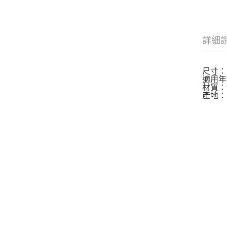
詳細
尺寸：Mi
適用年
材質：9
產地：