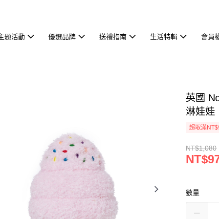
主題活動
優選品牌
送禮指南
生活特輯
會員
英國 Noo
淋娃娃
超取滿NT$
NT$1,080
NT$9
數量