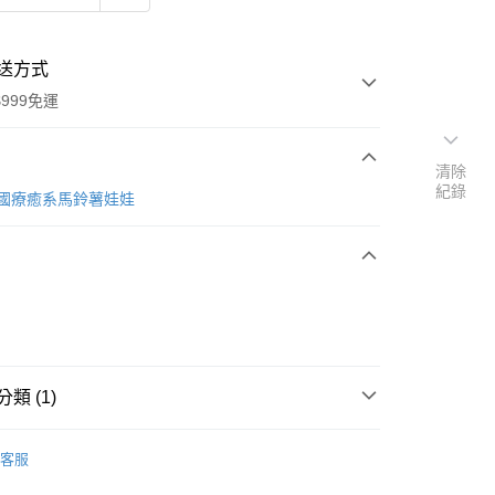
送方式
999免運
清除
紀錄
次付款
l 英國療癒系馬鈴薯娃娃
期付款
0 利率 每期
NT$324
21家銀行
庫商業銀行
第一商業銀行
付款
業銀行
彰化商業銀行
業儲蓄銀行
台北富邦商業銀行
華商業銀行
兆豐國際商業銀行
類 (1)
小企業銀行
台中商業銀行
台灣）商業銀行
華泰商業銀行
牌
Noodoll 英國療癒系馬鈴薯娃娃
業銀行
遠東國際商業銀行
客服
業銀行
永豐商業銀行
y