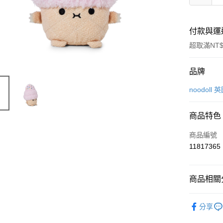
付款與運
超取滿NT$
付款方式
品牌
信用卡一
noodol
信用卡分
商品特色
3 期 
商品編號
合作金
超商取貨
11817365
華南商
LINE Pay
上海商
國泰世
商品相關分
Apple Pay
臺灣中
匯豐（
悠遊付
🍀更多品
聯邦商
分享
元大商
Google Pa