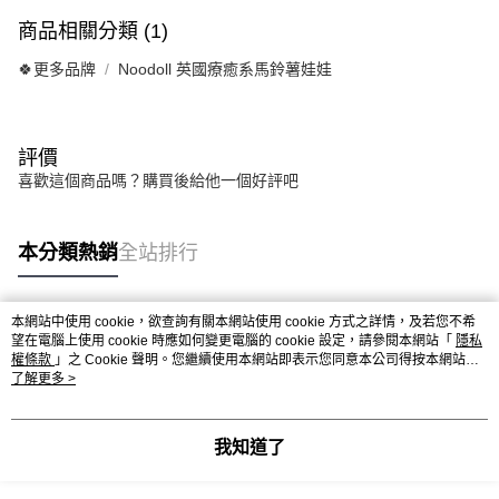
商品相關分類 (1)
🍀更多品牌
Noodoll 英國療癒系馬鈴薯娃娃
評價
喜歡這個商品嗎？購買後給他一個好評吧
本分類熱銷
全站排行
本網站中使用 cookie，欲查詢有關本網站使用 cookie 方式之詳情，及若您不希
熱門標籤
望在電腦上使用 cookie 時應如何變更電腦的 cookie 設定，請參閱本網站「
隱私
權條款
」之 Cookie 聲明。您繼續使用本網站即表示您同意本公司得按本網站使
用條款之 Cookie 聲明使用 cookie。
了解更多 >
我知道了