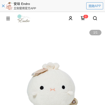
安垛 Endro
開啟APP
立刻使用官方APP
0
1
/
1