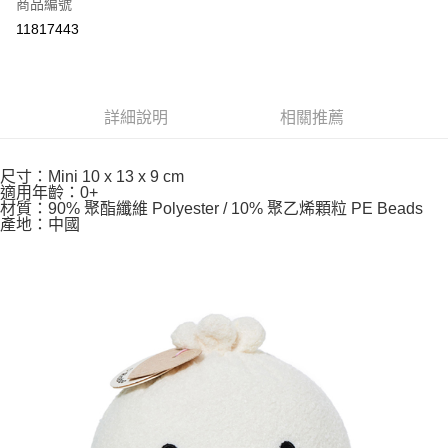
超商取貨付款
商品編號
華南商業銀行
彰化商業銀行
11817443
LINE Pay
上海商業儲蓄銀行
台北富邦商業銀行
國泰世華商業銀行
兆豐國際商業銀行
Apple Pay
臺灣中小企業銀行
台中商業銀行
匯豐（台灣）商業銀行
華泰商業銀行
悠遊付
詳細說明
相關推薦
聯邦商業銀行
遠東國際商業銀行
元大商業銀行
永豐商業銀行
Google Pay
玉山商業銀行
星展（台灣）商業銀行
尺寸：Mini 10 x 13 x 9 cm
台新國際商業銀行
中國信託商業銀行
ATM付款
適用年齡：0+
台灣樂天信用卡公司
材質：90% 聚酯纖維 Polyester / 10% 聚乙烯顆粒 PE Beads
產地：中國
運送方式
全家取貨付款
每筆NT$85，滿NT$999(含以上)免運費
付款後全家取貨
每筆NT$85，滿NT$999(含以上)免運費
付款後萊爾富取貨
每筆NT$100，滿NT$999(含以上)免運費