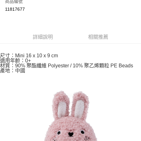
超商取貨付款
商品編號
華南商業銀行
彰化商業銀行
11817677
LINE Pay
上海商業儲蓄銀行
台北富邦商業銀行
國泰世華商業銀行
兆豐國際商業銀行
Apple Pay
臺灣中小企業銀行
台中商業銀行
匯豐（台灣）商業銀行
華泰商業銀行
悠遊付
詳細說明
相關推薦
聯邦商業銀行
遠東國際商業銀行
元大商業銀行
永豐商業銀行
Google Pay
玉山商業銀行
星展（台灣）商業銀行
尺寸：Mini 16 x 10 x 9 cm
台新國際商業銀行
中國信託商業銀行
ATM付款
適用年齡：0+
台灣樂天信用卡公司
材質：90% 聚酯纖維 Polyester / 10% 聚乙烯顆粒 PE Beads
產地：中國
運送方式
全家取貨付款
每筆NT$85，滿NT$999(含以上)免運費
付款後全家取貨
每筆NT$85，滿NT$999(含以上)免運費
付款後萊爾富取貨
每筆NT$100，滿NT$999(含以上)免運費