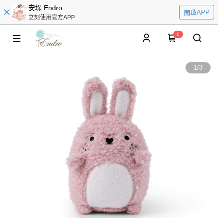
安垛 Endro
開啟APP
立刻使用官方APP
0
1
/
3