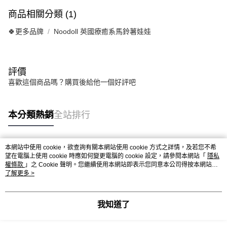
商品相關分類 (1)
🍀更多品牌
Noodoll 英國療癒系馬鈴薯娃娃
評價
喜歡這個商品嗎？購買後給他一個好評吧
本分類熱銷
全站排行
本網站中使用 cookie，欲查詢有關本網站使用 cookie 方式之詳情，及若您不希
熱門標籤
望在電腦上使用 cookie 時應如何變更電腦的 cookie 設定，請參閱本網站「
隱私
權條款
」之 Cookie 聲明。您繼續使用本網站即表示您同意本公司得按本網站使
用條款之 Cookie 聲明使用 cookie。
了解更多 >
我知道了