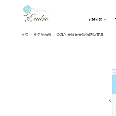
全站分類
首頁
🍀更多品牌
OOLY 美國玩美藝術創新文具