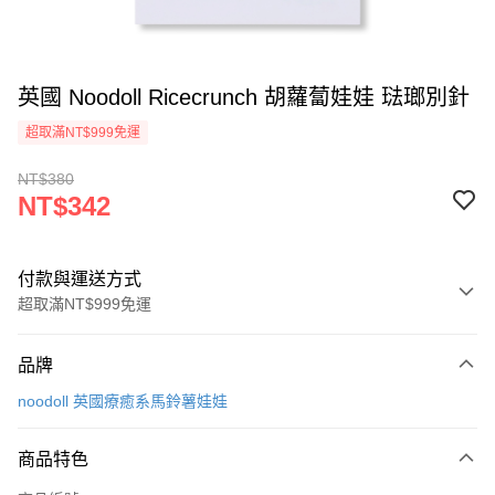
英國 Noodoll Ricecrunch 胡蘿蔔娃娃 琺瑯別針
超取滿NT$999免運
NT$380
NT$342
付款與運送方式
超取滿NT$999免運
付款方式
品牌
信用卡一次付款
noodoll 英國療癒系馬鈴薯娃娃
信用卡分期付款
3 期 0 利率 每期
NT$114
21家銀行
商品特色
合作金庫商業銀行
第一商業銀行