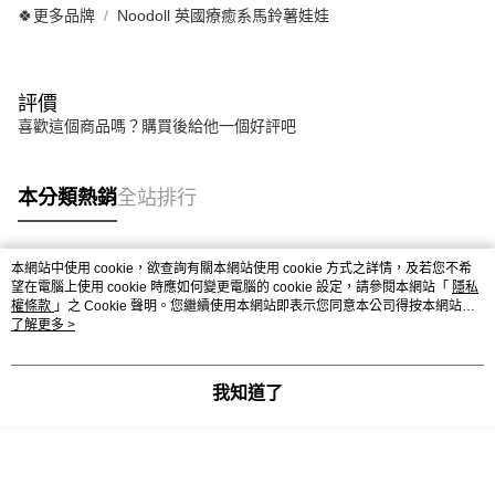
🍀更多品牌
Noodoll 英國療癒系馬鈴薯娃娃
評價
喜歡這個商品嗎？購買後給他一個好評吧
本分類熱銷
全站排行
本網站中使用 cookie，欲查詢有關本網站使用 cookie 方式之詳情，及若您不希
熱門標籤
望在電腦上使用 cookie 時應如何變更電腦的 cookie 設定，請參閱本網站「
隱私
權條款
」之 Cookie 聲明。您繼續使用本網站即表示您同意本公司得按本網站使
用條款之 Cookie 聲明使用 cookie。
了解更多 >
我知道了