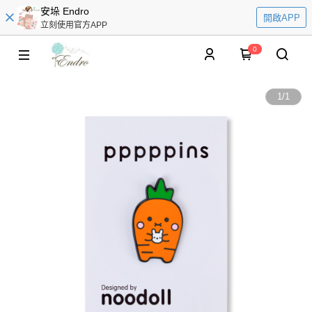
安垛 Endro
開啟APP
立刻使用官方APP
0
1
/
1