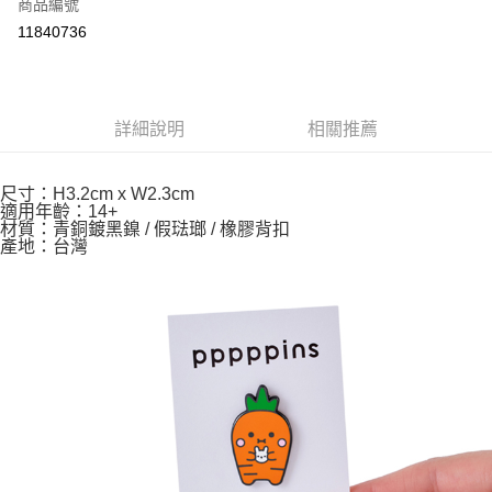
超商取貨付款
商品編號
華南商業銀行
彰化商業銀行
11840736
LINE Pay
上海商業儲蓄銀行
台北富邦商業銀行
國泰世華商業銀行
兆豐國際商業銀行
Apple Pay
臺灣中小企業銀行
台中商業銀行
匯豐（台灣）商業銀行
華泰商業銀行
悠遊付
詳細說明
相關推薦
聯邦商業銀行
遠東國際商業銀行
元大商業銀行
永豐商業銀行
Google Pay
玉山商業銀行
星展（台灣）商業銀行
尺寸：H3.2cm x W2.3cm
台新國際商業銀行
中國信託商業銀行
ATM付款
適用年齡：14+
台灣樂天信用卡公司
材質：青銅鍍黑鎳 / 假琺瑯 / 橡膠背扣
產地：台灣
運送方式
全家取貨付款
每筆NT$85，滿NT$999(含以上)免運費
付款後全家取貨
每筆NT$85，滿NT$999(含以上)免運費
付款後萊爾富取貨
每筆NT$100，滿NT$999(含以上)免運費