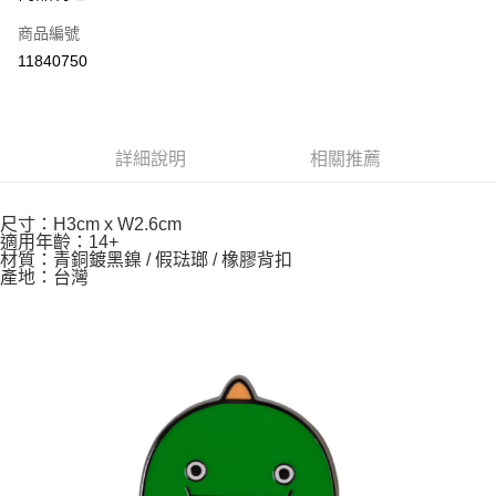
合作金庫商業銀行
第一商業銀行
超商取貨付款
商品編號
華南商業銀行
彰化商業銀行
11840750
LINE Pay
上海商業儲蓄銀行
台北富邦商業銀行
國泰世華商業銀行
兆豐國際商業銀行
Apple Pay
臺灣中小企業銀行
台中商業銀行
匯豐（台灣）商業銀行
華泰商業銀行
悠遊付
詳細說明
相關推薦
聯邦商業銀行
遠東國際商業銀行
元大商業銀行
永豐商業銀行
Google Pay
玉山商業銀行
星展（台灣）商業銀行
尺寸：H3cm x W2.6cm
台新國際商業銀行
中國信託商業銀行
ATM付款
適用年齡：14+
台灣樂天信用卡公司
材質：青銅鍍黑鎳 / 假琺瑯 / 橡膠背扣
產地：台灣
運送方式
全家取貨付款
每筆NT$85，滿NT$999(含以上)免運費
付款後全家取貨
每筆NT$85，滿NT$999(含以上)免運費
付款後萊爾富取貨