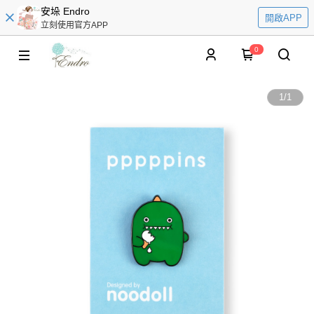
安垛 Endro
開啟APP
立刻使用官方APP
0
1
/
1