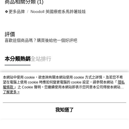
商品相關分類 (1)
🍀更多品牌
Noodoll 英國療癒系馬鈴薯娃娃
評價
喜歡這個商品嗎？購買後給他一個好評吧
本分類熱銷
全站排行
本網站中使用 cookie，欲查詢有關本網站使用 cookie 方式之詳情，及若您不希
熱門標籤
望在電腦上使用 cookie 時應如何變更電腦的 cookie 設定，請參閱本網站「
隱私
權條款
」之 Cookie 聲明。您繼續使用本網站即表示您同意本公司得按本網站使
用條款之 Cookie 聲明使用 cookie。
了解更多 >
我知道了