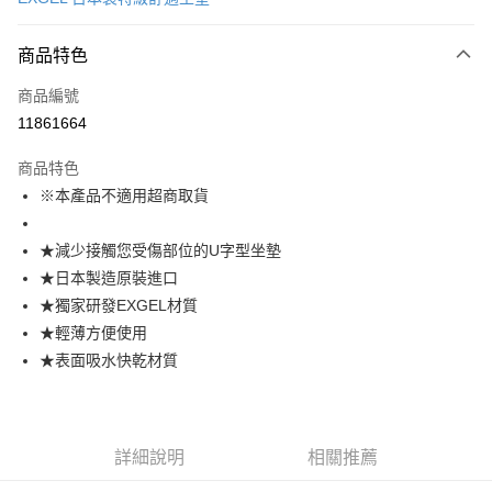
信用卡分期付款
3 期 0 利率 每期
NT$1,577
21家銀行
商品特色
合作金庫商業銀行
第一商業銀行
LINE Pay
商品編號
華南商業銀行
彰化商業銀行
11861664
Apple Pay
上海商業儲蓄銀行
台北富邦商業銀行
國泰世華商業銀行
兆豐國際商業銀行
商品特色
悠遊付
臺灣中小企業銀行
台中商業銀行
※本產品不適用超商取貨
匯豐（台灣）商業銀行
華泰商業銀行
ATM付款
聯邦商業銀行
遠東國際商業銀行
元大商業銀行
永豐商業銀行
★減少接觸您受傷部位的U字型坐墊
運送方式
玉山商業銀行
星展（台灣）商業銀行
★日本製造原裝進口
台新國際商業銀行
中國信託商業銀行
宅配
★獨家研發EXGEL材質
台灣樂天信用卡公司
★輕薄方便使用
每筆NT$85，滿NT$999(含以上)免運費
★表面吸水快乾材質
詳細說明
相關推薦