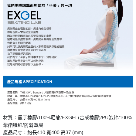
材質：氯丁橡膠/100%尼龍/EXGEL(合成橡膠)/PU泡綿/100%
聚酯纖維/防滑塗層
產品尺寸：約長410 寬400 高37 (mm)