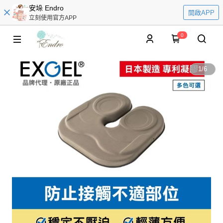
安垛 Endro
開啟APP
立刻使用官方APP
0
1
/
6