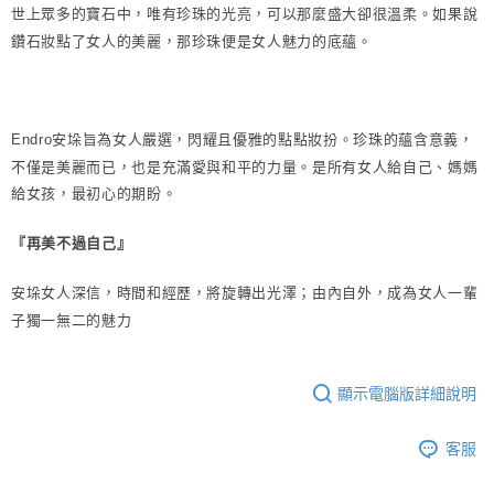
如果說
世上眾多的寶石中，唯有珍珠的光亮，可以那麼盛大卻很溫柔。
鑽石妝點了女人的美麗，那珍珠便是女人魅力的底蘊。
珍珠的蘊含意義，
Endro安垛旨為女人嚴選，閃耀且優雅的點點妝扮。
不僅是美麗而已，也是充滿愛與和平的力量。
是所有女人給自己、媽媽
給女孩，最初心的期盼。
『再美不過自己』
由內自外，成為女人一輩
安垛女人深信，時間和經歷，將旋轉出光澤；
子獨一無二的魅力
顯示電腦版詳細說明
客服