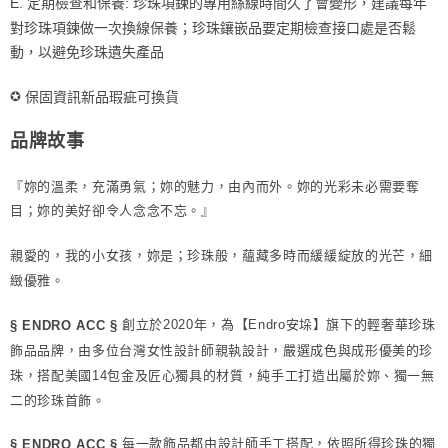
E. 定期檢查和保養: 珍珠項鍊的專用絲線時間久了會變形，建議每年
對珍珠項鍊做一次換線保養；珍珠鑲嵌品要定期檢查接口處是否鬆
動，以避免珍珠遺失產品
✪
保固資訊新品瑕疵可換貨
品牌故事
『妳的溫柔，充滿勇氣；妳的魅力，由內而外。妳的光彩未必需要奪
目；妳的美好卻令人念念不忘。』
親愛的，我的小女孩，妳是；珍珠般，蘊藏多時而緩緩綻放的光芒，細
緻優雅。
創立於2020年，為【Endro安垛】旗下的輕奢華珍珠
§ ENDRO ACC §
飾品品牌，由多位台灣女性設計師親執設計，嚴選成色與成形優美的珍
珠，搭配美國14包金及匠心獨具的材質，純手工打造出屬於妳、獨一無
二的珍珠首飾。
每一款飾品都由設計師手工搭配，依照所得珍珠的獨
§ ENDRO ACC §