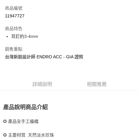
合作金庫商業銀行
第一商業銀行
超商取貨付款
商品編號
華南商業銀行
彰化商業銀行
11947727
LINE Pay
上海商業儲蓄銀行
台北富邦商業銀行
國泰世華商業銀行
兆豐國際商業銀行
商品特色
Apple Pay
臺灣中小企業銀行
台中商業銀行
耳釘約3-4mm
匯豐（台灣）商業銀行
華泰商業銀行
悠遊付
聯邦商業銀行
遠東國際商業銀行
銷售重點
元大商業銀行
永豐商業銀行
Google Pay
台灣新銳設計師 ENDRO ACC - GIA 證照
玉山商業銀行
星展（台灣）商業銀行
台新國際商業銀行
中國信託商業銀行
ATM付款
台灣樂天信用卡公司
運送方式
詳細說明
相關推薦
全家取貨付款
每筆NT$85，滿NT$999(含以上)免運費
產品說明商品介紹
付款後全家取貨
每筆NT$85，滿NT$999(含以上)免運費
✪ 產品全手工編織
付款後萊爾富取貨
✪ 主要材質: 天然淡水珍珠
每筆NT$100，滿NT$999(含以上)免運費