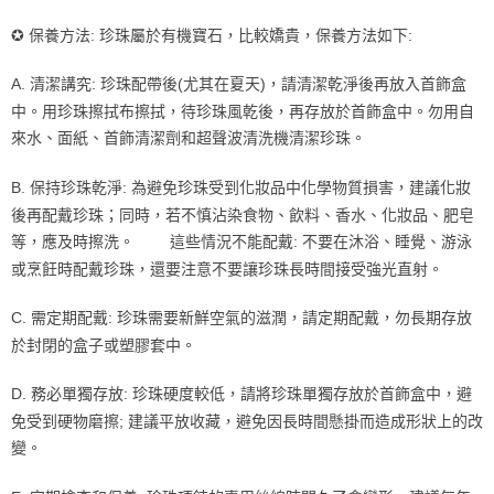
✪ 保養方法: 珍珠屬於有機寶石，比較嬌貴，保養方法如下:
7-11取貨付款
每筆NT$85，滿NT$999(含以上)免運費
A. 清潔講究: 珍珠配帶後(尤其在夏天)，請清潔乾淨後再放入首飾盒
付款後7-11取貨
中。用珍珠擦拭布擦拭，待珍珠風乾後，再存放於首飾盒中。勿用自
來水、面紙、首飾清潔劑和超聲波清洗機清潔珍珠。
每筆NT$85，滿NT$999(含以上)免運費
宅配
B. 保持珍珠乾淨: 為避免珍珠受到化妝品中化學物質損害，建議化妝
每筆NT$85，滿NT$999(含以上)免運費
後再配戴珍珠；同時，若不慎沾染食物、飲料、香水、化妝品、肥皂
等，應及時擦洗。 這些情況不能配戴: 不要在沐浴、睡覺、游泳
或烹飪時配戴珍珠，還要注意不要讓珍珠長時間接受強光直射。
C. 需定期配戴: 珍珠需要新鮮空氣的滋潤，請定期配戴，勿長期存放
於封閉的盒子或塑膠套中。
D. 務必單獨存放: 珍珠硬度較低，請將珍珠單獨存放於首飾盒中，避
免受到硬物磨擦; 建議平放收藏，避免因長時間懸掛而造成形狀上的改
變。