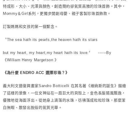
特成形、大小、光澤與顏色，創造簡約卻氣質高雅的珍珠首飾。其中，
Mommy＆Girl系列，更獨步開創母嬰、親子客製珍珠首飾款。
訂製媽媽和女孩的第一個繫念。
〝The sea hath its pearls,the heaven hath its stars
but my heart, my heart,my heart hath its love.〞 ------By
《William Henry Margetson 》
《為什麼 ENDRO ACC 選擇珍珠？》
義大利文藝復興畫家Sandro Botticelli 在其名著《維納斯的誕生》描繪
了這樣的景像，一位女神站在一扇巨大的貝殼上，金色長髮隨風飄逸，
優雅地從海面浮出。從她身上滴落的水珠，彷彿落成粒粒珍珠，那麼潔
白無暇、散發出脫俗的氣質光華。