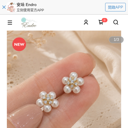
安垛 Endro
開啟APP
立刻使用官方APP
0
1
/
3