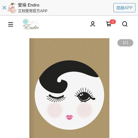
安垛 Endro
開啟APP
立刻使用官方APP
0
1
/
1