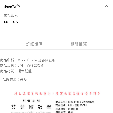
3 期 0 利率 每期
NT$49
21家銀行
商品特色
合作金庫商業銀行
第一商業銀行
超商取貨付款
商品編號
華南商業銀行
彰化商業銀行
6011975
LINE Pay
上海商業儲蓄銀行
台北富邦商業銀行
國泰世華商業銀行
兆豐國際商業銀行
Apple Pay
臺灣中小企業銀行
台中商業銀行
匯豐（台灣）商業銀行
華泰商業銀行
悠遊付
詳細說明
相關推薦
聯邦商業銀行
遠東國際商業銀行
元大商業銀行
永豐商業銀行
ATM付款
玉山商業銀行
星展（台灣）商業銀行
商品名稱：
Miss Étoile 艾菲爾紙盤
台新國際商業銀行
中國信託商業銀行
運送方式
商品規格：8個，直徑23CM
台灣樂天信用卡公司
商品材質：環保紙盤
全家取貨付款
品牌來源：丹麥
每筆NT$85，滿NT$999(含以上)免運費
付款後全家取貨
每筆NT$85，滿NT$999(含以上)免運費
付款後萊爾富取貨
每筆NT$100，滿NT$999(含以上)免運費