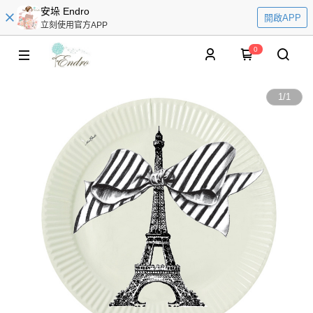
安垛 Endro
開啟APP
立刻使用官方APP
0
1
/
1