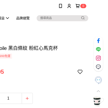
0
權益
品牌總覽
Étoile 黑白條紋 粉紅心馬克杯
999免運
95