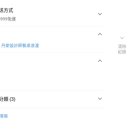
送方式
999免運
次付款
oile 丹麥設計師餐桌浪漫
清除
紀錄
期付款
0 利率 每期
NT$263
21家銀行
庫商業銀行
第一商業銀行
付款
業銀行
彰化商業銀行
業儲蓄銀行
台北富邦商業銀行
華商業銀行
兆豐國際商業銀行
類 (3)
小企業銀行
台中商業銀行
台灣）商業銀行
華泰商業銀行
牌
Miss Étoile 丹麥設計師餐桌浪漫
業銀行
遠東國際商業銀行
客服
業銀行
永豐商業銀行
杯盤壺饗宴
業銀行
星展（台灣）商業銀行
節日精選
際商業銀行
中國信託商業銀行