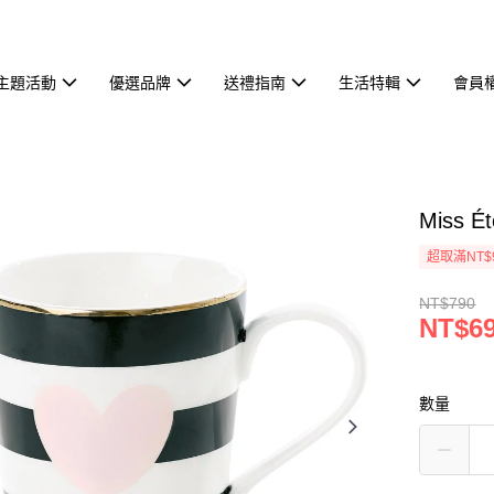
主題活動
優選品牌
送禮指南
生活特輯
會員
Miss 
超取滿NT$
NT$790
NT$6
數量