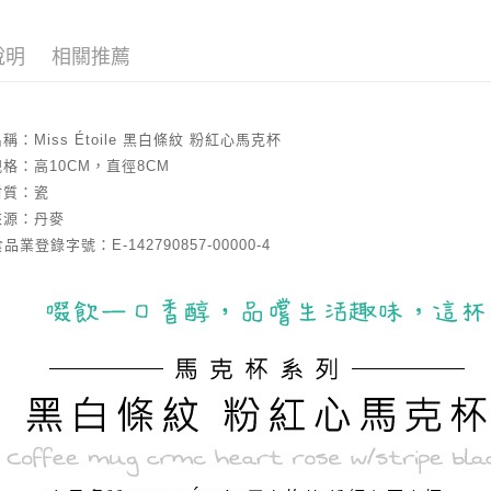
台灣樂
運送方式
說明
相關推薦
全家取貨
每筆NT$8
付款後全
稱：Miss Étoile 黑白條紋 粉紅心馬克杯
每筆NT$8
格：高10CM，直徑8CM
材質：瓷
付款後萊
來源：丹麥
每筆NT$1
品業登錄字號：E-142790857-00000-4
7-11取貨
每筆NT$8
付款後7-1
每筆NT$8
宅配
每筆NT$8