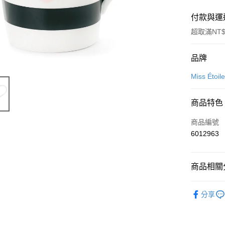
付款與運
超取滿NT$
付款方式
品牌
信用卡一
Miss Ét
信用卡分
商品特色
3 期 
商品編號
合作金
超商取貨
6012963
華南商
LINE Pay
上海商
國泰世
商品相關分
Apple Pay
臺灣中
匯豐（
悠遊付
🍀更多品
聯邦商
分享
元大商
居家優雅
ATM付款
玉山商
送禮指南
台新國