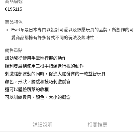
超商取貨付款
商品編號
華南商業銀行
彰化商業銀行
6195115
LINE Pay
上海商業儲蓄銀行
台北富邦商業銀行
國泰世華商業銀行
兆豐國際商業銀行
商品特色
Apple Pay
臺灣中小企業銀行
台中商業銀行
EyeUp是日本專門以設計可愛以及紓壓玩具的品牌，所創作的可
匯豐（台灣）商業銀行
華泰商業銀行
悠遊付
愛商品都擁有許多各式不同的玩法及趣味性。
聯邦商業銀行
遠東國際商業銀行
元大商業銀行
永豐商業銀行
ATM付款
銷售重點
玉山商業銀行
星展（台灣）商業銀行
台新國際商業銀行
中國信託商業銀行
讓幼兒從使用手掌進行握的動作
運送方式
台灣樂天信用卡公司
順利發展到使用三根手指頭進行捏的動作
全家取貨付款
刺激腦部運動的同時，促進大腦發育的一款益智玩具
每筆NT$85，滿NT$999(含以上)免運費
顏色，形狀，觸感和技巧刺激感官
還可以體驗蔬菜的收穫
付款後全家取貨
可以訓練數目、顏色、大小的概念
每筆NT$85，滿NT$999(含以上)免運費
付款後萊爾富取貨
每筆NT$100，滿NT$999(含以上)免運費
詳細說明
相關推薦
7-11取貨付款