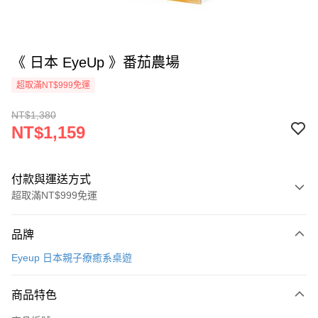
《 日本 EyeUp 》番茄農場
超取滿NT$999免運
NT$1,380
NT$1,159
付款與運送方式
超取滿NT$999免運
付款方式
品牌
信用卡一次付款
Eyeup 日本親子療癒系桌遊
信用卡分期付款
3 期 0 利率 每期
NT$386
21家銀行
商品特色
合作金庫商業銀行
第一商業銀行