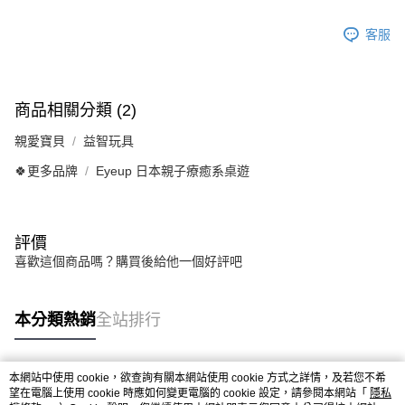
客服
商品相關分類 (2)
親愛寶貝
益智玩具
🍀更多品牌
Eyeup 日本親子療癒系桌遊
評價
喜歡這個商品嗎？購買後給他一個好評吧
本分類熱銷
全站排行
本網站中使用 cookie，欲查詢有關本網站使用 cookie 方式之詳情，及若您不希
熱門標籤
望在電腦上使用 cookie 時應如何變更電腦的 cookie 設定，請參閱本網站「
隱私