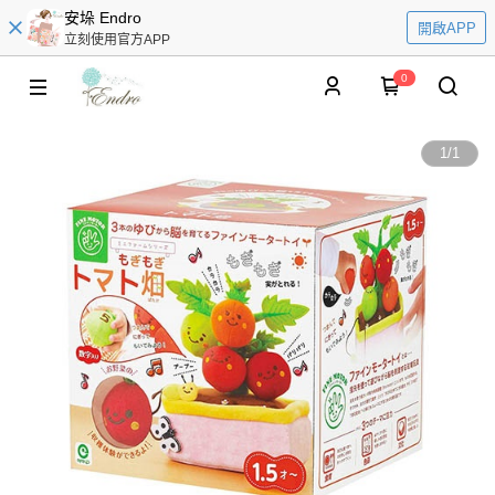
安垛 Endro
開啟APP
立刻使用官方APP
0
1
/
1