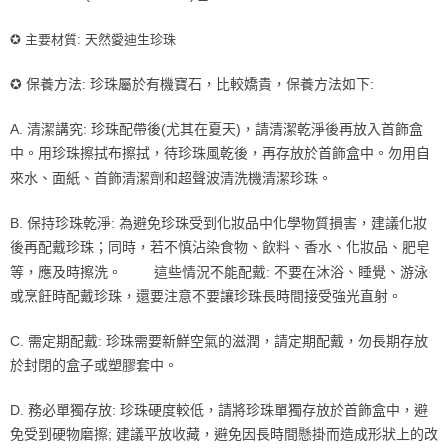
每筆NT$85，滿NT$999(含以上)免運費
✪ 主要材質:
天然愛迪生珍珠
付款後7-11取貨
✪ 保養方法: 珍珠屬於有機寶石，比較嬌貴，保養方法如下:
每筆NT$85，滿NT$999(含以上)免運費
宅配
A. 清潔講究: 珍珠配帶後(尤其在夏天)，請清潔乾淨後再放入首飾盒
每筆NT$85，滿NT$999(含以上)免運費
中。用珍珠擦拭布擦拭，待珍珠風乾後，再存放於首飾盒中。勿用自
來水、面紙、首飾清潔劑和超聲波清洗機清潔珍珠。
B. 保持珍珠乾淨: 為避免珍珠受到化妝品中化學物質損害，建議化妝
後再配戴珍珠；同時，若不慎沾染食物、飲料、香水、化妝品、肥皂
等，應及時擦洗。 這些情況不能配戴: 不要在沐浴、睡覺、游泳
或烹飪時配戴珍珠，還要注意不要讓珍珠長時間接受強光直射。
C. 需定期配戴: 珍珠需要新鮮空氣的滋潤，請定期配戴，勿長期存放
於封閉的盒子或塑膠套中。
D. 務必單獨存放: 珍珠硬度較低，請將珍珠單獨存放於首飾盒中，避
免受到硬物磨擦; 建議平放收藏，避免因長時間懸掛而造成形狀上的改