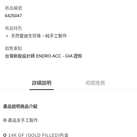
合作金庫商業銀行
第一商業銀行
超商取貨付款
商品編號
華南商業銀行
彰化商業銀行
6425047
LINE Pay
上海商業儲蓄銀行
台北富邦商業銀行
國泰世華商業銀行
兆豐國際商業銀行
商品特色
Apple Pay
臺灣中小企業銀行
台中商業銀行
天然愛迪生珍珠，純手工製作
匯豐（台灣）商業銀行
華泰商業銀行
悠遊付
聯邦商業銀行
遠東國際商業銀行
銷售重點
元大商業銀行
永豐商業銀行
ATM付款
台灣新銳設計師 ENDRO ACC - GIA 證照
玉山商業銀行
星展（台灣）商業銀行
台新國際商業銀行
中國信託商業銀行
運送方式
台灣樂天信用卡公司
全家取貨付款
詳細說明
相關推薦
每筆NT$85，滿NT$999(含以上)免運費
付款後全家取貨
每筆NT$85，滿NT$999(含以上)免運費
產品說明商品介紹
付款後萊爾富取貨
✪ 產品全手工製作
每筆NT$100，滿NT$999(含以上)免運費
✪ 14K GF (GOLD FILLED)包金
7-11取貨付款