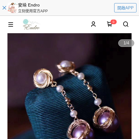
安垛 Endro
開啟APP
立刻使用官方APP
0
1
/
4