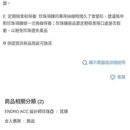
變。
E. 定期檢查和保養: 珍珠項鍊的專用絲線時間久了會變形，建議每年
對珍珠項鍊做一次換線保養；珍珠鑲嵌品要定期檢查接口處是否鬆
動，以避免珍珠遺失產品
✪
保固資訊新品瑕疵可換貨
顯示電腦版詳細說明
客服
商品相關分類 (2)
ENDRO ACC 設計師珍珠💍
耳環
女人媽咪
飾品