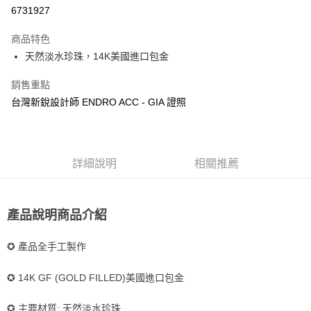
華南商業銀行
彰化商業銀行
6731927
LINE Pay
上海商業儲蓄銀行
台北富邦商業銀行
國泰世華商業銀行
兆豐國際商業銀行
商品特色
Apple Pay
臺灣中小企業銀行
台中商業銀行
天然淡水珍珠，14K美國進口包金
匯豐（台灣）商業銀行
華泰商業銀行
悠遊付
聯邦商業銀行
遠東國際商業銀行
銷售重點
元大商業銀行
永豐商業銀行
ATM付款
台灣新銳設計師 ENDRO ACC - GIA 證照
玉山商業銀行
星展（台灣）商業銀行
台新國際商業銀行
中國信託商業銀行
運送方式
台灣樂天信用卡公司
全家取貨付款
詳細說明
相關推薦
每筆NT$85，滿NT$999(含以上)免運費
付款後全家取貨
每筆NT$85，滿NT$999(含以上)免運費
產品說明商品介紹
付款後萊爾富取貨
✪ 產品全手工製作
每筆NT$100，滿NT$999(含以上)免運費
✪ 14K GF (GOLD FILLED)美國進口包金
7-11取貨付款
每筆NT$85，滿NT$999(含以上)免運費
✪ 主要材質: 天然淡水珍珠