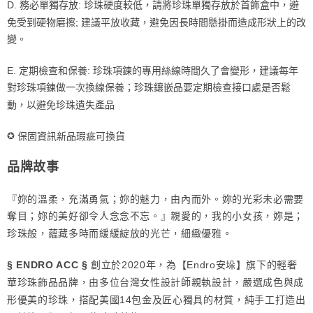
D. 務必單獨存放: 珍珠硬度較低，請將珍珠單獨存放於首飾盒中，避
免受到硬物磨擦; 建議平放收藏，避免因長時間懸掛而造成形狀上的改
變。
E. 定期檢查和保養: 珍珠項鍊的專用絲線時間久了會變形，建議每年
對珍珠項鍊做一次換線保養；珍珠鑲嵌品要定期檢查接口處是否鬆
動，以避免珍珠遺失產品
✪
保固資訊新品瑕疵可換貨
品牌故事
『妳的溫柔，充滿勇氣；妳的魅力，由內而外。妳的光彩未必需要
親愛的，我的小女孩，妳是；
奪目；妳的美好卻令人念念不忘。』
珍珠般，蘊藏多時而緩緩綻放的光芒，細緻優雅。
創立於2020年，為【Endro安垛】旗下的輕奢
§ ENDRO ACC §
華珍珠飾品品牌，由多位台灣女性設計師親執設計，嚴選成色與成
形優美的珍珠，搭配美國14包金及匠心獨具的材質，純手工打造出