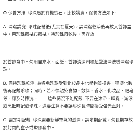
付款後7-11取貨
✪ 保養方法: 珍珠屬於有機寶石，比較嬌貴，保養方法如下:
每筆NT$85，滿NT$999(含以上)免運費
A. 清潔講究: 珍珠配帶後(尤其在夏天)，請清潔乾淨後再放入首飾盒
宅配
中。用珍珠擦拭布擦拭，待珍珠風乾後，再存放
每筆NT$85，滿NT$999(含以上)免運費
於首飾盒中。勿用自來水、面紙、首飾清潔劑和超聲波清洗機清潔珍
珠。
B. 保持珍珠乾淨: 為避免珍珠受到化妝品中化學物質損害，建議化妝
後再配戴珍珠；同時，若不慎沾染食物、飲料、香水、化妝品、肥皂
等，應及時擦洗。 這些情況不能配戴: 不要在沐浴、睡覺、游泳
或烹飪時配戴珍珠，還要注意不要讓珍珠長時間接受強光直射。
C. 需定期配戴: 珍珠需要新鮮空氣的滋潤，請定期配戴，勿長期存放
於封閉的盒子或塑膠套中。