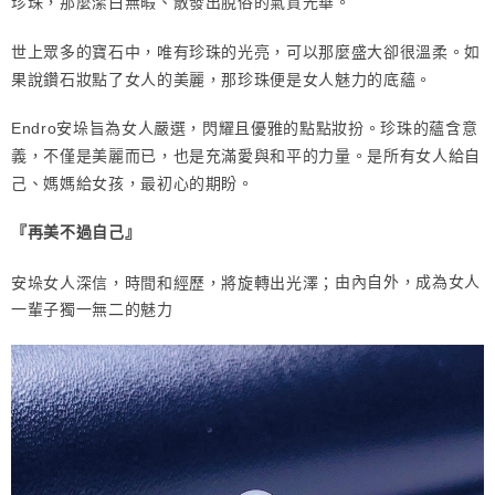
珍珠，那麼潔白無暇、散發出脫俗的氣質光華。
如
世上眾多的寶石中，唯有珍珠的光亮，可以那麼盛大卻很溫柔。
果說鑽石妝點了女人的美麗，那珍珠便是女人魅力的底蘊。
珍珠的蘊含意
Endro安垛旨為女人嚴選，閃耀且優雅的點點妝扮。
義，不僅是美麗而已，也是充滿愛與和平的力量。
是所有女人給自
己、媽媽給女孩，最初心的期盼。
『再美不過自己』
由內自外，成為女人
安垛女人深信，時間和經歷，將旋轉出光澤；
一輩子獨一無二的魅力