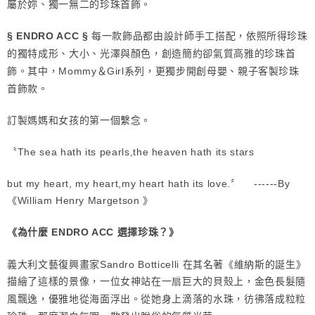
屬於妳、獨一無二的珍珠首飾。
每一款飾品都由設計師手工搭配，依照所得珍珠
§ ENDRO ACC §
的獨特成形、大小、光澤與顏色，創造簡約卻氣質高雅的珍珠首
飾。其中，Mommy＆Girl系列，更獨步開創母嬰、親子客製珍珠
首飾款。
訂製媽媽和女孩的第一個繫念。
〝The sea hath its pearls,the heaven hath its stars
but my heart, my heart,my heart hath its love.〞 ------By
《William Henry Margetson 》
《為什麼 ENDRO ACC 選擇珍珠？》
義大利文藝復興畫家Sandro Botticelli 在其名著《維納斯的誕生》
描繪了這樣的景像，一位女神站在一扇巨大的貝殼上，金色長髮隨
風飄逸，優雅地從海面浮出。從她身上滴落的水珠，彷彿落成粒粒