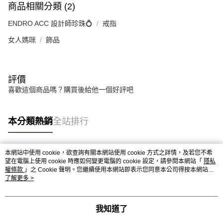
商品相關分類 (2)
ENDRO ACC 設計師珍珠💍
戒指
女人媽咪
飾品
評價
喜歡這個商品嗎？購買後給他一個好評吧
本分類熱銷
全站排行
本網站中使用 cookie，欲查詢有關本網站使用 cookie 方式之詳情，及若您不希
熱門標籤
望在電腦上使用 cookie 時應如何變更電腦的 cookie 設定，請參閱本網站「
隱私
權條款
」之 Cookie 聲明。您繼續使用本網站即表示您同意本公司得按本網站使
用條款之 Cookie 聲明使用 cookie。
了解更多 >
我知道了