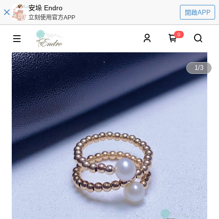
安垛 Endro
開啟APP
立刻使用官方APP
0
1
/
3