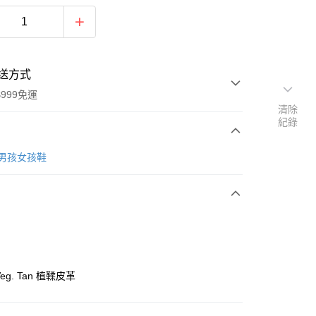
送方式
999免運
清除
紀錄
次付款
ra 男孩女孩鞋
期付款
0 利率 每期
NT$330
21家銀行
庫商業銀行
第一商業銀行
付款
業銀行
彰化商業銀行
業儲蓄銀行
台北富邦商業銀行
華商業銀行
兆豐國際商業銀行
eg. Tan 植鞣皮革
小企業銀行
台中商業銀行
台灣）商業銀行
華泰商業銀行