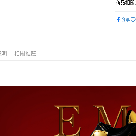
聯邦商
商品相關分
元大商
ATM付款
玉山商
親愛寶貝
分享
台新國
🍀更多品
台灣樂
運送方式
全家取貨
每筆NT$8
說明
相關推薦
付款後全
每筆NT$8
付款後萊
每筆NT$1
7-11取貨
每筆NT$8
付款後7-1
每筆NT$8