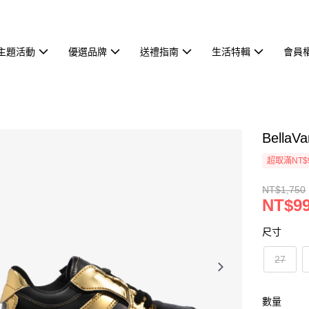
主題活動
優選品牌
送禮指南
生活特輯
會員
BellaV
超取滿NT$
NT$1,750
NT$9
尺寸
27
數量