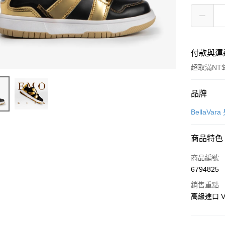
付款與運
超取滿NT$
付款方式
品牌
信用卡一
BellaVa
信用卡分
商品特色
3 期 
商品編號
合作金
超商取貨
6794825
華南商
LINE Pay
上海商
銷售重點
國泰世
高級進口 V
Apple Pay
臺灣中
匯豐（
悠遊付