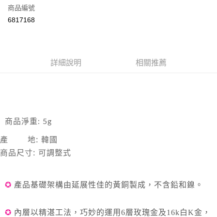
合作金庫商業銀行
第一商業銀行
超商取貨付款
商品編號
華南商業銀行
彰化商業銀行
6817168
LINE Pay
上海商業儲蓄銀行
台北富邦商業銀行
國泰世華商業銀行
兆豐國際商業銀行
Apple Pay
臺灣中小企業銀行
台中商業銀行
匯豐（台灣）商業銀行
華泰商業銀行
悠遊付
詳細說明
相關推薦
聯邦商業銀行
遠東國際商業銀行
元大商業銀行
永豐商業銀行
ATM付款
玉山商業銀行
星展（台灣）商業銀行
台新國際商業銀行
中國信託商業銀行
運送方式
台灣樂天信用卡公司
全家取貨付款
商品淨重: 5g
每筆NT$85，滿NT$999(含以上)免運費
產 地: 韓國
付款後全家取貨
商品尺寸: 可調整式
每筆NT$85，滿NT$999(含以上)免運費
付款後萊爾富取貨
✪
產品基礎架構由延展性佳的黃
銅製成，不含鉛和鎳
。
每筆NT$100，滿NT$999(含以上)免運費
7-11取貨付款
✪
內層以精湛工法，巧妙的運用
6
層玫瑰金及
16k
白
K
金，