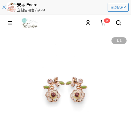
安垛 Endro
開啟APP
立刻使用官方APP
0
1
/
1