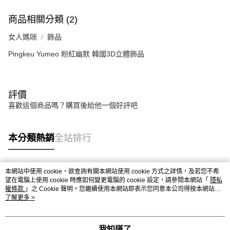
商品相關分類 (2)
女人媽咪
飾品
Pingkeu Yumeo 粉紅幽默 韓國3D立體飾品
評價
喜歡這個商品嗎？購買後給他一個好評吧
本分類熱銷
全站排行
本網站中使用 cookie，欲查詢有關本網站使用 cookie 方式之詳情，及若您不希
熱門標籤
望在電腦上使用 cookie 時應如何變更電腦的 cookie 設定，請參閱本網站「
隱私
權條款
」之 Cookie 聲明。您繼續使用本網站即表示您同意本公司得按本網站使
用條款之 Cookie 聲明使用 cookie。
了解更多 >
我知道了