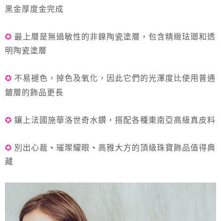
每筆NT$85，滿NT$999(含以上)免運費
黑金厚度金完成
付款後7-11取貨
✪
最上層是
無過敏性的非鎳陶瓷
塗層，包含精緻珐瑯和透
每筆NT$85，滿NT$999(含以上)免運費
明陶瓷塗層
宅配
每筆NT$85，滿NT$999(含以上)免運費
✪
不易褪色，掉色及氧化
，
因此它們的光澤度比使用普通
鍍層的飾品更長
✪
鑲上法國施華洛世奇水鑽，搭配各種東南亞高級真皮料
✪
別出心裁
、
璀璨耀眼
、
高雅大方的頂級珠寶飾品值得典
藏