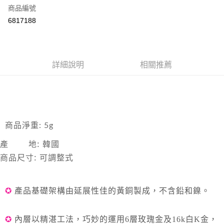
合作金庫商業銀行
第一商業銀行
超商取貨付款
商品編號
華南商業銀行
彰化商業銀行
6817188
LINE Pay
上海商業儲蓄銀行
台北富邦商業銀行
國泰世華商業銀行
兆豐國際商業銀行
Apple Pay
臺灣中小企業銀行
台中商業銀行
匯豐（台灣）商業銀行
華泰商業銀行
悠遊付
詳細說明
相關推薦
聯邦商業銀行
遠東國際商業銀行
元大商業銀行
永豐商業銀行
ATM付款
玉山商業銀行
星展（台灣）商業銀行
台新國際商業銀行
中國信託商業銀行
運送方式
台灣樂天信用卡公司
全家取貨付款
商品淨重: 5g
每筆NT$85，滿NT$999(含以上)免運費
產 地: 韓國
付款後全家取貨
商品尺寸: 可調整式
每筆NT$85，滿NT$999(含以上)免運費
付款後萊爾富取貨
✪
產品基礎架構由延展性佳的黃
銅製成，不含鉛和鎳
。
每筆NT$100，滿NT$999(含以上)免運費
7-11取貨付款
✪
內層以精湛工法，巧妙的運用
6
層玫瑰金及
16k
白
K
金，