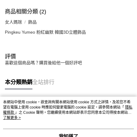
商品相關分類 (2)
女人媽咪
飾品
Pingkeu Yumeo 粉紅幽默 韓國3D立體飾品
評價
喜歡這個商品嗎？購買後給他一個好評吧
本分類熱銷
全站排行
本網站中使用 cookie，欲查詢有關本網站使用 cookie 方式之詳情，及若您不希
熱門標籤
望在電腦上使用 cookie 時應如何變更電腦的 cookie 設定，請參閱本網站「
隱私
權條款
」之 Cookie 聲明。您繼續使用本網站即表示您同意本公司得按本網站使
用條款之 Cookie 聲明使用 cookie。
了解更多 >
我知道了