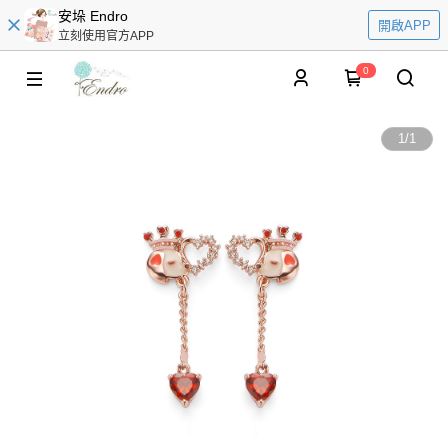
安垛 Endro
開啟APP
立刻使用官方APP
0
1
/
1