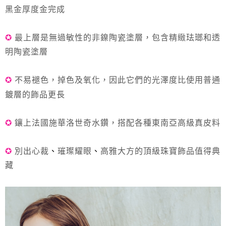
每筆NT$85，滿NT$999(含以上)免運費
黑金厚度金完成
付款後7-11取貨
✪
最上層是
無過敏性的非鎳陶瓷
塗層，包含精緻珐瑯和透
每筆NT$85，滿NT$999(含以上)免運費
明陶瓷塗層
宅配
每筆NT$85，滿NT$999(含以上)免運費
✪
不易褪色，掉色及氧化
，
因此它們的光澤度比使用普通
鍍層的飾品更長
✪
鑲上法國施華洛世奇水鑽，搭配各種東南亞高級真皮料
✪
別出心裁
、
璀璨耀眼
、
高雅大方的頂級珠寶飾品值得典
藏