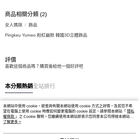
商品相關分類 (2)
女人媽咪
飾品
Pingkeu Yumeo 粉紅幽默 韓國3D立體飾品
評價
喜歡這個商品嗎？購買後給他一個好評吧
本分類熱銷
全站排行
本網站中使用 cookie，欲查詢有關本網站使用 cookie 方式之詳情，及若您不希
熱門標籤
望在電腦上使用 cookie 時應如何變更電腦的 cookie 設定，請參閱本網站「
隱私
權條款
」之 Cookie 聲明。您繼續使用本網站即表示您同意本公司得按本網站使
用條款之 Cookie 聲明使用 cookie。
了解更多 >