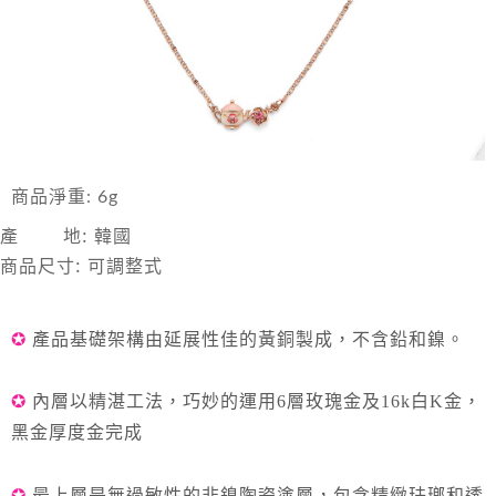
付款後7-11取貨
每筆NT$85，滿NT$999(含以上)免運費
宅配
每筆NT$85，滿NT$999(含以上)免運費
商品淨重: 6g
產 地: 韓國
商品尺寸: 可調整式
✪
產品基礎架構由延展性佳的黃
銅製成，不含鉛和鎳
。
✪
內層以精湛工法，巧妙的運用
6
層玫瑰金及
16k
白
K
金，
黑金厚度金完成
✪
最上層是
無過敏性的非鎳陶瓷
塗層，包含精緻珐瑯和透