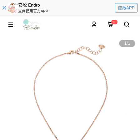
安垛 Endro
開啟APP
立刻使用官方APP
0
1
/
1