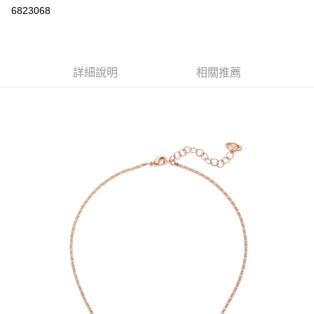
華南商業銀行
彰化商業銀行
6823068
LINE Pay
上海商業儲蓄銀行
台北富邦商業銀行
國泰世華商業銀行
兆豐國際商業銀行
Apple Pay
臺灣中小企業銀行
台中商業銀行
匯豐（台灣）商業銀行
華泰商業銀行
悠遊付
詳細說明
相關推薦
聯邦商業銀行
遠東國際商業銀行
元大商業銀行
永豐商業銀行
ATM付款
玉山商業銀行
星展（台灣）商業銀行
台新國際商業銀行
中國信託商業銀行
運送方式
台灣樂天信用卡公司
全家取貨付款
每筆NT$85，滿NT$999(含以上)免運費
付款後全家取貨
每筆NT$85，滿NT$999(含以上)免運費
付款後萊爾富取貨
每筆NT$100，滿NT$999(含以上)免運費
7-11取貨付款
每筆NT$85，滿NT$999(含以上)免運費