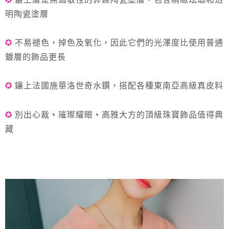
明陶瓷塗層
✪
不易褪色，掉色及氧化
，
因此它們的光澤度比使用普通
鍍層的飾品更長
✪
鑲上法國施華洛世奇水鑽，搭配各種東南亞高級真皮料
✪
別出心裁
、
璀璨耀眼
、
高雅大方的頂級珠寶飾品值得典
藏