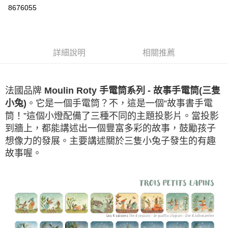
華南商業銀行
彰化商業銀行
8676055
LINE Pay
上海商業儲蓄銀行
台北富邦商業銀行
國泰世華商業銀行
兆豐國際商業銀行
Apple Pay
臺灣中小企業銀行
台中商業銀行
匯豐（台灣）商業銀行
華泰商業銀行
悠遊付
詳細說明
相關推薦
聯邦商業銀行
遠東國際商業銀行
元大商業銀行
永豐商業銀行
ATM付款
玉山商業銀行
星展（台灣）商業銀行
台新國際商業銀行
中國信託商業銀行
法國品牌
Moulin Roty 手電筒系列 - 故事手電筒(三隻
運送方式
台灣樂天信用卡公司
。它是一個手電筒？不，這是一個“故事書手電
小兔)
全家取貨付款
筒！”這個小燈配備了三種不同的主題投影片。當投影
每筆NT$85，滿NT$999(含以上)免運費
到牆上，都能講述出一個豐富多彩的故事，鼓勵孩子
想像力的發展。主要講述關於三隻小兔子發生的有趣
付款後全家取貨
故事喔。
每筆NT$85，滿NT$999(含以上)免運費
付款後萊爾富取貨
每筆NT$100，滿NT$999(含以上)免運費
7-11取貨付款
每筆NT$85，滿NT$999(含以上)免運費