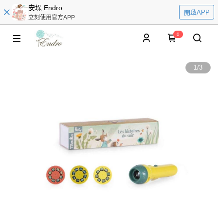
安垛 Endro
開啟APP
立刻使用官方APP
0
1
/
3