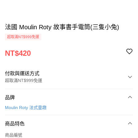
法國 Moulin Roty 故事書手電筒(三隻小兔)
超取滿NT$999免運
NT$420
付款與運送方式
超取滿NT$999免運
付款方式
品牌
信用卡一次付款
Moulin Roty 法式童趣
信用卡分期付款
3 期 0 利率 每期
NT$140
21家銀行
商品特色
合作金庫商業銀行
第一商業銀行
超商取貨付款
商品編號