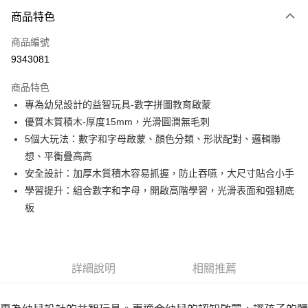
3 期 0 利率 每期
NT$147
21家銀行
商品特色
合作金庫商業銀行
第一商業銀行
超商取貨付款
商品編號
華南商業銀行
彰化商業銀行
9343081
LINE Pay
上海商業儲蓄銀行
台北富邦商業銀行
國泰世華商業銀行
兆豐國際商業銀行
商品特色
Apple Pay
臺灣中小企業銀行
台中商業銀行
專為幼兒設計的益智玩具-數字拼圖教育啟蒙
匯豐（台灣）商業銀行
華泰商業銀行
悠遊付
優質木質積木-厚度15mm，光滑圓潤無毛刺
聯邦商業銀行
遠東國際商業銀行
元大商業銀行
永豐商業銀行
5個大玩法：數字和字母啟蒙、顏色分類、形狀配對、邏輯聯
Google Pay
玉山商業銀行
星展（台灣）商業銀行
想、平衡疊高高
台新國際商業銀行
中國信託商業銀行
ATM付款
安全設計：加厚木質積木容易抓握，防止吞嚥，大尺寸貼合小手
台灣樂天信用卡公司
學習提升：組合數字和字母，開啟高階學習，光滑表面和强韧底
運送方式
板
全家取貨付款
每筆NT$85，滿NT$999(含以上)免運費
付款後全家取貨
詳細說明
相關推薦
每筆NT$85，滿NT$999(含以上)免運費