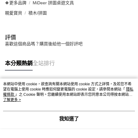
🍀更多品牌
MiDeer 拼圖桌遊文具
親愛寶貝
積木/拼圖
評價
喜歡這個商品嗎？購買後給他一個好評吧
本分類熱銷
全站排行
本網站中使用 cookie，欲查詢有關本網站使用 cookie 方式之詳情，及若您不希
熱門標籤
望在電腦上使用 cookie 時應如何變更電腦的 cookie 設定，請參閱本網站「
隱私
權條款
」之 Cookie 聲明。您繼續使用本網站即表示您同意本公司得按本網站使
用條款之 Cookie 聲明使用 cookie。
了解更多 >
我知道了