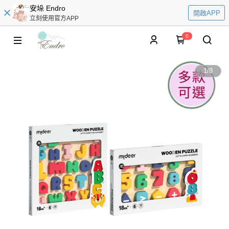
安垛 Endro
開啟APP
立刻使用官方APP
0
1
/
8