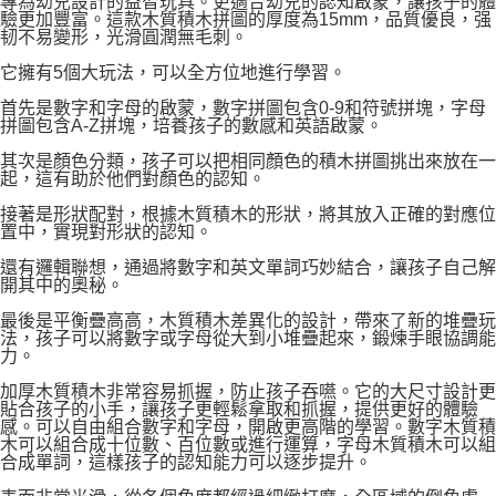
專為幼兒設計的益智玩具。更適合幼兒的認知啟蒙，讓孩子的體
付款後萊爾富取貨
驗更加豐富。這款木質積木拼圖的厚度為15mm，品質優良，强
每筆NT$100，滿NT$999(含以上)免運費
韧不易變形，光滑圓潤無毛刺。
它擁有5個大玩法，可以全方位地進行學習。
7-11取貨付款
每筆NT$85，滿NT$999(含以上)免運費
首先是數字和字母的啟蒙，數字拼圖包含0-9和符號拼塊，字母
拼圖包含A-Z拼塊，培養孩子的數感和英語啟蒙。
付款後7-11取貨
其次是顏色分類，孩子可以把相同顏色的積木拼圖挑出來放在一
每筆NT$85，滿NT$999(含以上)免運費
起，這有助於他們對顏色的認知。
接著是形狀配對，根據木質積木的形狀，將其放入正確的對應位
宅配
置中，實現對形狀的認知。
每筆NT$85，滿NT$999(含以上)免運費
還有邏輯聯想，通過將數字和英文單詞巧妙結合，讓孩子自己解
開其中的奧秘。
最後是平衡疊高高，木質積木差異化的設計，帶來了新的堆疊玩
法，孩子可以將數字或字母從大到小堆疊起來，鍛煉手眼協調能
力。
加厚木質積木非常容易抓握，防止孩子吞嚥。它的大尺寸設計更
貼合孩子的小手，讓孩子更輕鬆拿取和抓握，提供更好的體驗
感。可以自由組合數字和字母，開啟更高階的學習。數字木質積
木可以組合成十位數、百位數或進行運算，字母木質積木可以組
合成單詞，這樣孩子的認知能力可以逐步提升。