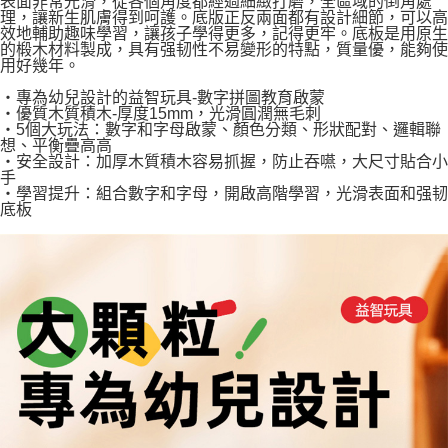
表面非常光滑，從各個角度都經過細緻打磨，全區域的倒角處
理，讓新生肌膚得到呵護。底版正反兩面都有設計細節，可以高
效地輔助趣味學習，讓孩子學得更多，記得更牢。底板是用原生
的椴木材料製成，具有强韧性不易變形的特點，質量優，能夠使
用好幾年。
・專為幼兒設計的益智玩具-數字拼圖教育啟蒙
・優質木質積木-厚度15mm，光滑圓潤無毛刺
・5個大玩法：數字和字母啟蒙、顏色分類、形狀配對、邏輯聯
想、平衡疊高高
・安全設計：加厚木質積木容易抓握，防止吞嚥，大尺寸貼合小
手
・學習提升：組合數字和字母，開啟高階學習，光滑表面和强韧
底板