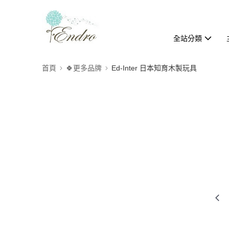
全站分類
首頁
🍀更多品牌
Ed-Inter 日本知育木製玩具