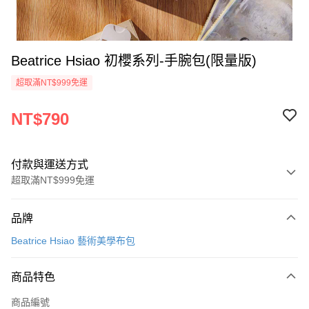
Beatrice Hsiao 初櫻系列-手腕包(限量版)
超取滿NT$999免運
NT$790
付款與運送方式
超取滿NT$999免運
付款方式
品牌
信用卡一次付款
Beatrice Hsiao 藝術美學布包
信用卡分期付款
3 期 0 利率 每期
NT$263
21家銀行
商品特色
合作金庫商業銀行
第一商業銀行
超商取貨付款
商品編號