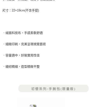
付款後7-11取貨
尺寸：22×19cm(不含手提)
每筆NT$85，滿NT$999(含以上)免運費
宅配
每筆NT$85，滿NT$999(含以上)免運費
．絨面科技布，手感柔軟舒適
．細緻印刷，完美呈現視覺藝術
．容量適中，好裝實用性佳
．縫紉精細，造型精緻平整