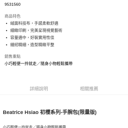
華南商業銀行
彰化商業銀行
9531560
LINE Pay
上海商業儲蓄銀行
台北富邦商業銀行
國泰世華商業銀行
兆豐國際商業銀行
商品特色
Apple Pay
臺灣中小企業銀行
台中商業銀行
絨面科技布，手感柔軟舒適
匯豐（台灣）商業銀行
華泰商業銀行
悠遊付
細緻印刷，完美呈現視覺藝術
聯邦商業銀行
遠東國際商業銀行
元大商業銀行
永豐商業銀行
容量適中，好裝實用性佳
ATM付款
玉山商業銀行
星展（台灣）商業銀行
縫紉精細，造型精緻平整
台新國際商業銀行
中國信託商業銀行
運送方式
台灣樂天信用卡公司
銷售重點
全家取貨付款
小巧輕便一拎就走／隨身小物輕鬆攜帶
每筆NT$85，滿NT$999(含以上)免運費
付款後全家取貨
每筆NT$85，滿NT$999(含以上)免運費
詳細說明
相關推薦
付款後萊爾富取貨
每筆NT$100，滿NT$999(含以上)免運費
Beatrice Hsiao 初櫻系列-手腕包(限量版)
7-11取貨付款
每筆NT$85，滿NT$999(含以上)免運費
小巧輕便一拎就走／隨身小物輕鬆攜帶