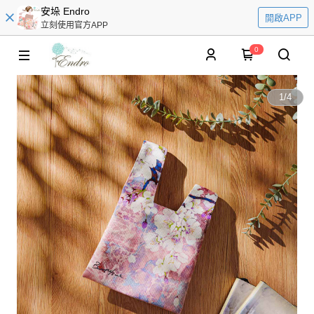
安垛 Endro
開啟APP
立刻使用官方APP
0
1
/
4