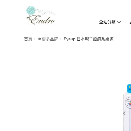
全站分類
首頁
🍀更多品牌
Eyeup 日本親子療癒系桌遊